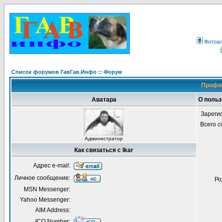
Фотоа
Список форумов ГавГав.Инфо :: Форум
Профил
Аватара
О польз
Зареги
Всего 
Администратор
Как связаться с Ikar
Адрес e-mail:
Личное сообщение:
Ро
MSN Messenger:
Yahoo Messenger:
AIM Address:
ICQ Number: