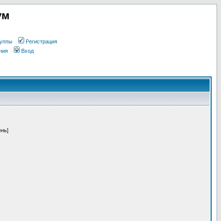
ум
уппы
Регистрация
ния
Вход
ень]