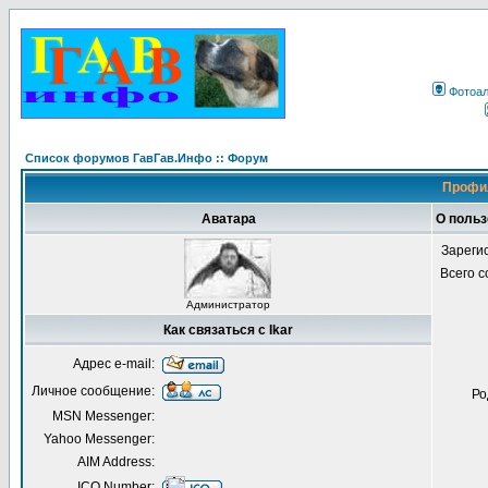
Фотоа
Список форумов ГавГав.Инфо :: Форум
Профил
Аватара
О польз
Зареги
Всего 
Администратор
Как связаться с Ikar
Адрес e-mail:
Личное сообщение:
Ро
MSN Messenger:
Yahoo Messenger:
AIM Address:
ICQ Number: