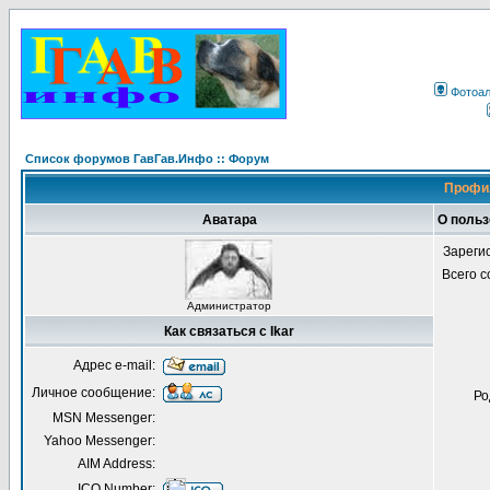
Фотоа
Список форумов ГавГав.Инфо :: Форум
Профил
Аватара
О польз
Зареги
Всего 
Администратор
Как связаться с Ikar
Адрес e-mail:
Личное сообщение:
Ро
MSN Messenger:
Yahoo Messenger:
AIM Address:
ICQ Number: