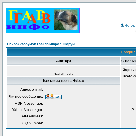
Фотоа
Список форумов ГавГав.Инфо :: Форум
Профиль
Аватара
О польз
Зареги
Частый гость
Всего 
Как связаться с Hebatt
Адрес e-mail:
Личное сообщение:
MSN Messenger:
Yahoo Messenger:
Ро
AIM Address:
ICQ Number: