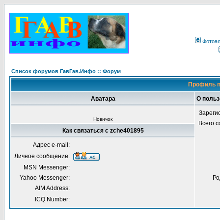
Фотоа
Список форумов ГавГав.Инфо :: Форум
Профиль п
Аватара
О польз
Зареги
Новичок
Всего 
Как связаться с zche401895
Адрес e-mail:
Личное сообщение:
MSN Messenger:
Yahoo Messenger:
Ро
AIM Address:
ICQ Number: