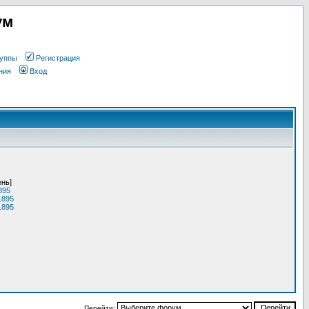
ум
уппы
Регистрация
ния
Вход
ень]
895
1895
1895
Перейти: