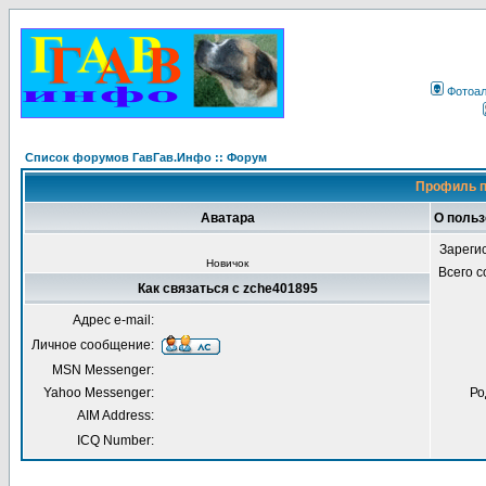
Фотоа
Список форумов ГавГав.Инфо :: Форум
Профиль п
Аватара
О польз
Зареги
Новичок
Всего 
Как связаться с zche401895
Адрес e-mail:
Личное сообщение:
MSN Messenger:
Yahoo Messenger:
Ро
AIM Address:
ICQ Number: