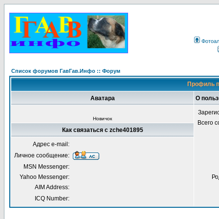
Фотоа
Список форумов ГавГав.Инфо :: Форум
Профиль п
Аватара
О польз
Зареги
Новичок
Всего 
Как связаться с zche401895
Адрес e-mail:
Личное сообщение:
MSN Messenger:
Yahoo Messenger:
Ро
AIM Address:
ICQ Number: