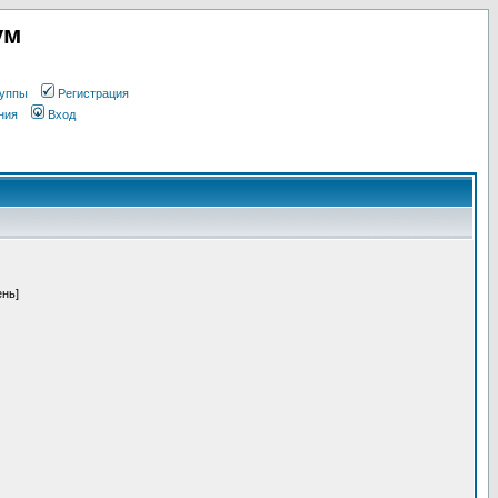
ум
уппы
Регистрация
ния
Вход
ень]