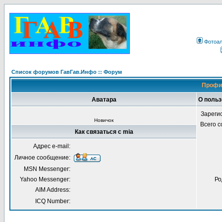
Фотоа
Список форумов ГавГав.Инфо :: Форум
Профи
Аватара
О польз
Зареги
Новичок
Всего 
Как связаться с mia
Адрес e-mail:
Личное сообщение:
MSN Messenger:
Yahoo Messenger:
Ро
AIM Address:
ICQ Number: