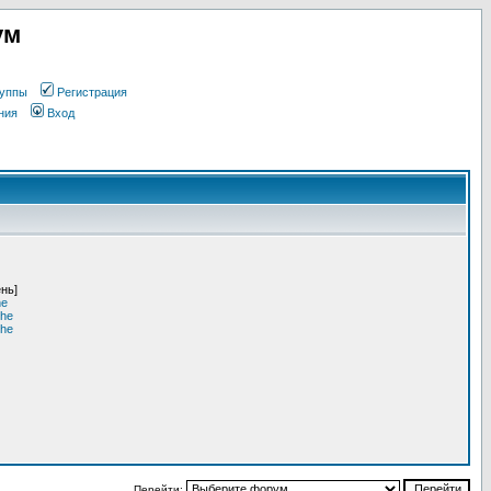
ум
уппы
Регистрация
ния
Вход
ень]
he
she
she
Перейти: