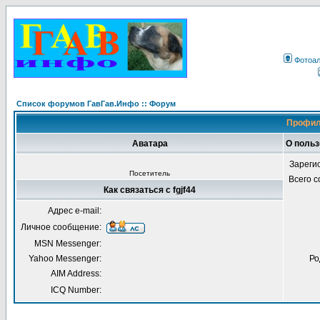
Фотоа
Список форумов ГавГав.Инфо :: Форум
Профиль
Аватара
О польз
Зареги
Посетитель
Всего 
Как связаться с fgjf44
Адрес e-mail:
Личное сообщение:
MSN Messenger:
Yahoo Messenger:
Ро
AIM Address:
ICQ Number: