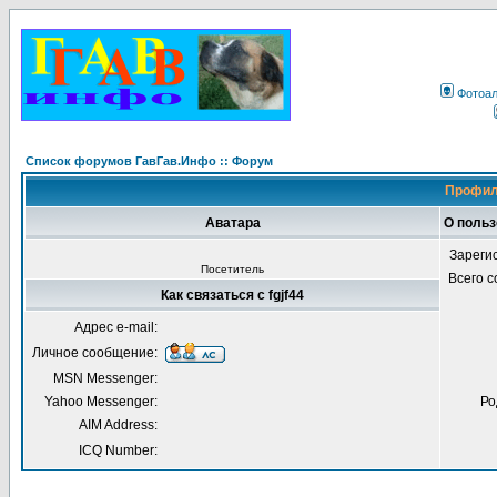
Фотоа
Список форумов ГавГав.Инфо :: Форум
Профиль
Аватара
О польз
Зареги
Посетитель
Всего 
Как связаться с fgjf44
Адрес e-mail:
Личное сообщение:
MSN Messenger:
Yahoo Messenger:
Ро
AIM Address:
ICQ Number: