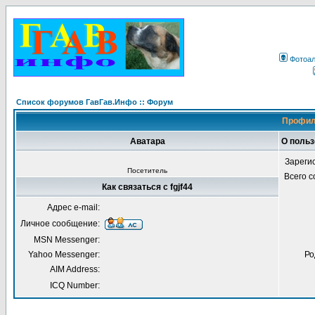
Фотоа
Список форумов ГавГав.Инфо :: Форум
Профиль
Аватара
О польз
Зареги
Посетитель
Всего 
Как связаться с fgjf44
Адрес e-mail:
Личное сообщение:
MSN Messenger:
Yahoo Messenger:
Ро
AIM Address:
ICQ Number: