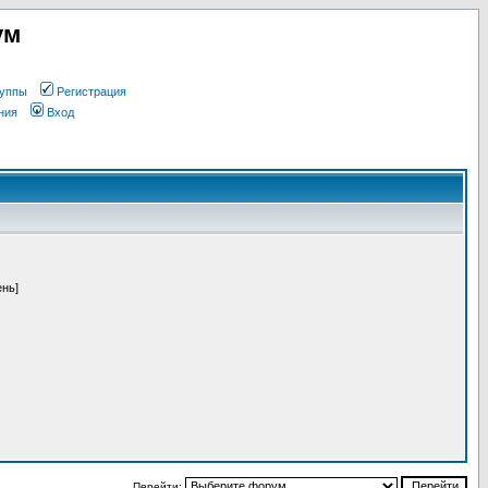
ум
уппы
Регистрация
ния
Вход
ень]
Перейти: