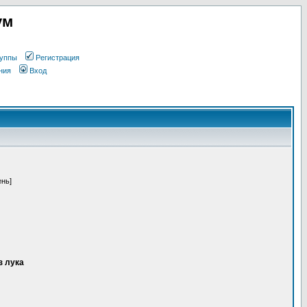
ум
уппы
Регистрация
ния
Вход
ень]
з лука