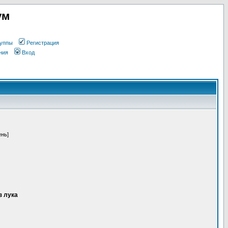
ум
уппы
Регистрация
ния
Вход
ень]
з лука