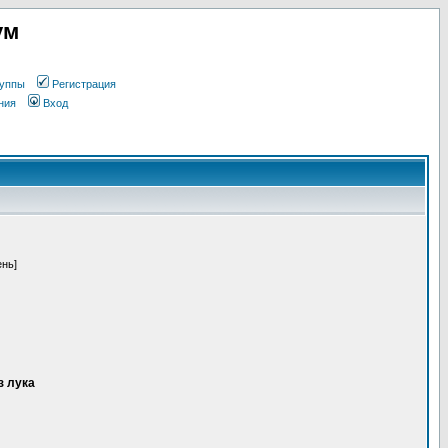
ум
уппы
Регистрация
ния
Вход
ень]
з лука