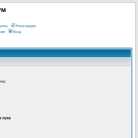
ум
уппы
Регистрация
ния
Вход
ень]
з лука