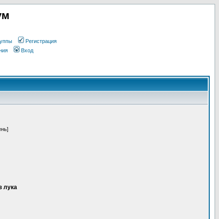
ум
уппы
Регистрация
ния
Вход
ень]
з лука