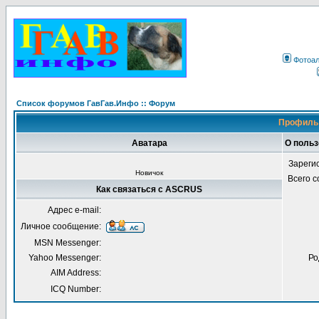
Фотоа
Список форумов ГавГав.Инфо :: Форум
Профиль
Аватара
О поль
Зареги
Новичок
Всего 
Как связаться с ASCRUS
Адрес e-mail:
Личное сообщение:
MSN Messenger:
Yahoo Messenger:
Ро
AIM Address:
ICQ Number: