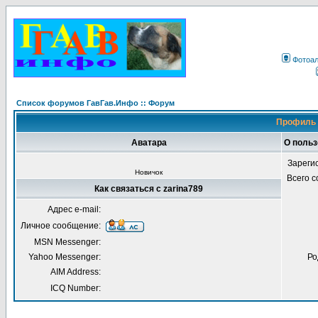
Фотоа
Список форумов ГавГав.Инфо :: Форум
Профиль 
Аватара
О польз
Зареги
Новичок
Всего 
Как связаться с zarina789
Адрес e-mail:
Личное сообщение:
MSN Messenger:
Yahoo Messenger:
Ро
AIM Address:
ICQ Number: