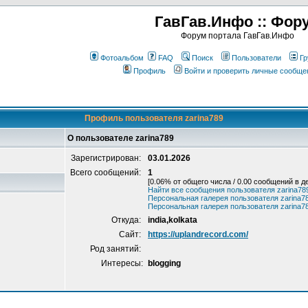
ГавГав.Инфо :: Фор
Форум портала ГавГав.Инфо
Фотоальбом
FAQ
Поиск
Пользователи
Гр
Профиль
Войти и проверить личные сообще
Профиль пользователя zarina789
О пользователе zarina789
Зарегистрирован:
03.01.2026
Всего сообщений:
1
[0.06% от общего числа / 0.00 сообщений в д
Найти все сообщения пользователя zarina78
Персональная галерея пользователя zarina7
Персональная галерея пользователя zarina7
Откуда:
india,kolkata
Сайт:
https://uplandrecord.com/
Род занятий:
Интересы:
blogging