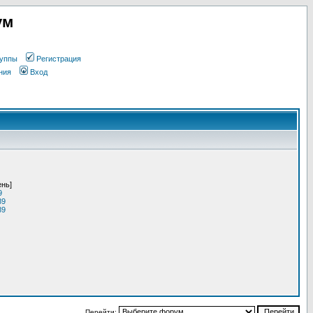
ум
уппы
Регистрация
ния
Вход
ень]
9
89
89
Перейти: