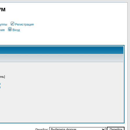
ум
уппы
Регистрация
ния
Вход
ень]
u
u
Перейти: