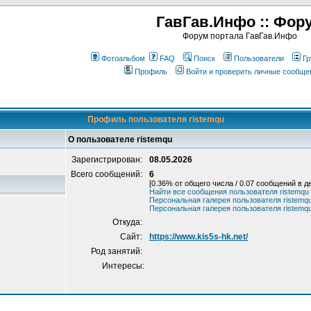
ГавГав.Инфо :: Фор
Форум портала ГавГав.Инфо
Фотоальбом
FAQ
Поиск
Пользователи
Гр
Профиль
Войти и проверить личные сообще
Профиль пользователя ristemqu
О пользователе ristemqu
Зарегистрирован:
08.05.2026
Всего сообщений:
6
[0.36% от общего числа / 0.07 сообщений в д
Найти все сообщения пользователя ristemqu
Персональная галерея пользователя ristemq
Персональная галерея пользователя ristemq
Откуда:
Сайт:
https://www.kis5s-hk.net/
Род занятий:
Интересы: