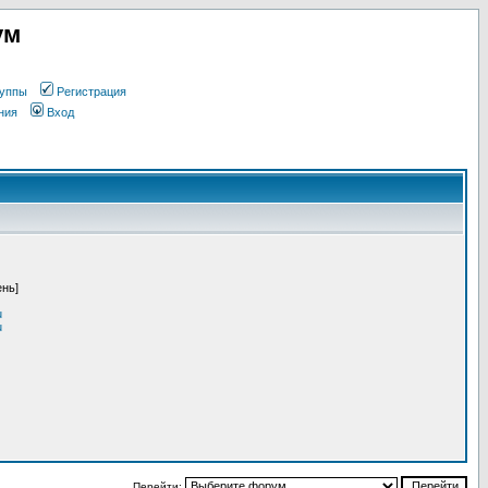
ум
уппы
Регистрация
ния
Вход
ень]
u
u
Перейти: