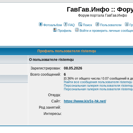
ГавГав.Инфо :: Фор
Форум портала ГавГав.Инфо
Фотоальбом
FAQ
Поиск
Пользователи
Гр
Профиль
Войти и проверить личные сообще
Профиль пользователя ristemqu
О пользователе ristemqu
Зарегистрирован:
08.05.2026
Всего сообщений:
6
[0.36% от общего числа / 0.07 сообщений в д
Найти все сообщения пользователя ristemqu
Персональная галерея пользователя ristemq
Персональная галерея пользователя ristemq
Откуда:
Сайт:
https://www.kis5s-hk.net/
Род занятий:
Интересы: