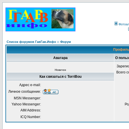
Фотоа
Список форумов ГавГав.Инфо :: Форум
Профиль 
Аватара
О польз
Зареги
Новичок
Всего 
Как связаться с TorriBou
Адрес e-mail:
Личное сообщение:
MSN Messenger:
Yahoo Messenger:
Ро
AIM Address:
ICQ Number: