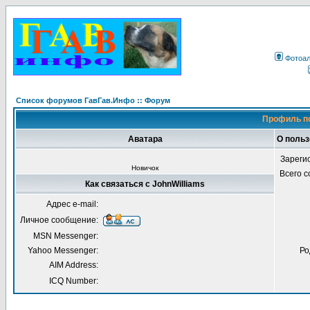
Фотоа
Список форумов ГавГав.Инфо :: Форум
Профиль по
Аватара
О польз
Зареги
Новичок
Всего 
Как связаться с JohnWilliams
Адрес e-mail:
Личное сообщение:
MSN Messenger:
Yahoo Messenger:
Ро
AIM Address:
ICQ Number: