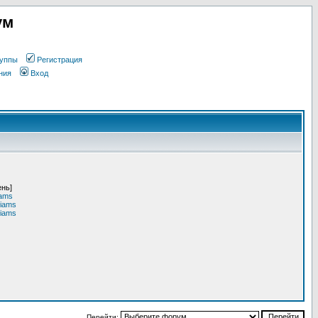
ум
уппы
Регистрация
ния
Вход
ень]
iams
liams
liams
Перейти: