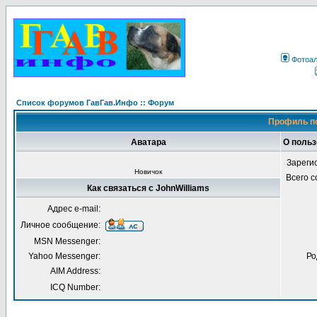
Фотоа
Список форумов ГавГав.Инфо :: Форум
Профиль по
Аватара
О польз
Зареги
Новичок
Всего 
Как связаться с JohnWilliams
Адрес e-mail:
Личное сообщение:
MSN Messenger:
Yahoo Messenger:
Ро
AIM Address:
ICQ Number: