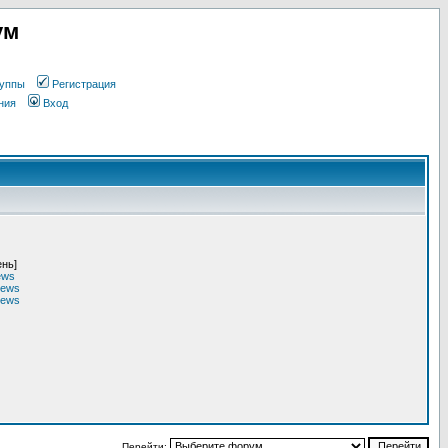
ум
уппы
Регистрация
ния
Вход
ень]
ews
rews
rews
Перейти: