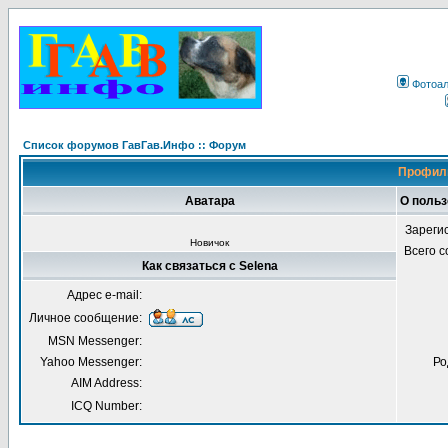
Фотоа
Список форумов ГавГав.Инфо :: Форум
Профиль
Аватара
О польз
Зареги
Новичок
Всего 
Как связаться с Selena
Адрес e-mail:
Личное сообщение:
MSN Messenger:
Yahoo Messenger:
Ро
AIM Address:
ICQ Number: