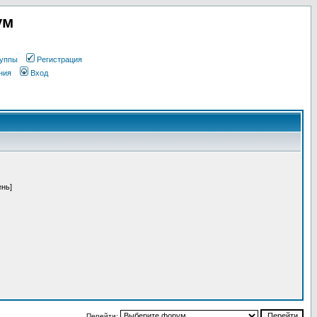
ум
уппы
Регистрация
ния
Вход
ень]
Перейти: