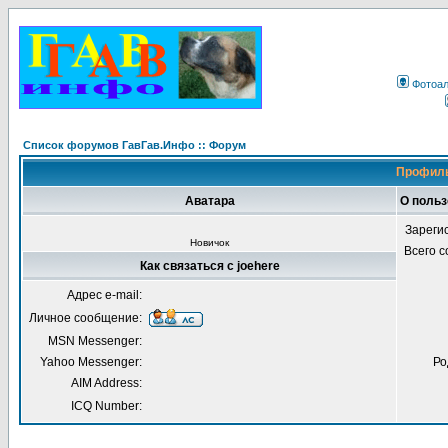
Фотоа
Список форумов ГавГав.Инфо :: Форум
Профиль
Аватара
О польз
Зареги
Новичок
Всего 
Как связаться с joehere
Адрес e-mail:
Личное сообщение:
MSN Messenger:
Yahoo Messenger:
Ро
AIM Address:
ICQ Number: