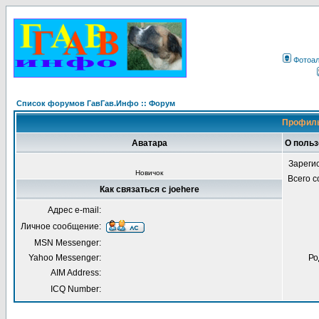
Фотоа
Список форумов ГавГав.Инфо :: Форум
Профиль
Аватара
О польз
Зареги
Новичок
Всего 
Как связаться с joehere
Адрес e-mail:
Личное сообщение:
MSN Messenger:
Yahoo Messenger:
Ро
AIM Address:
ICQ Number: