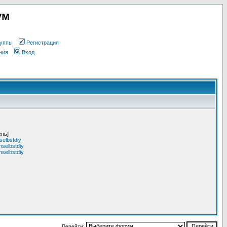
ум
уппы
Регистрация
ния
Вход
ень]
elbstdiy
selbstdiy
selbstdiy
Перейти: