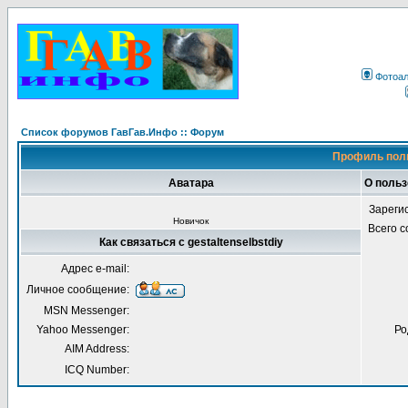
Фотоа
Список форумов ГавГав.Инфо :: Форум
Профиль поль
Аватара
О польз
Зареги
Новичок
Всего 
Как связаться с gestaltenselbstdiy
Адрес e-mail:
Личное сообщение:
MSN Messenger:
Yahoo Messenger:
Ро
AIM Address:
ICQ Number: