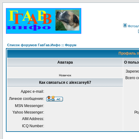
Фотоа
Список форумов ГавГав.Инфо :: Форум
Профиль п
Аватара
О польз
Зареги
Новичок
Всего 
Как связаться с alexcarey67
Адрес e-mail:
Личное сообщение:
MSN Messenger:
Yahoo Messenger:
Ро
AIM Address:
ICQ Number: