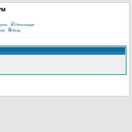
ум
уппы
Регистрация
ния
Вход