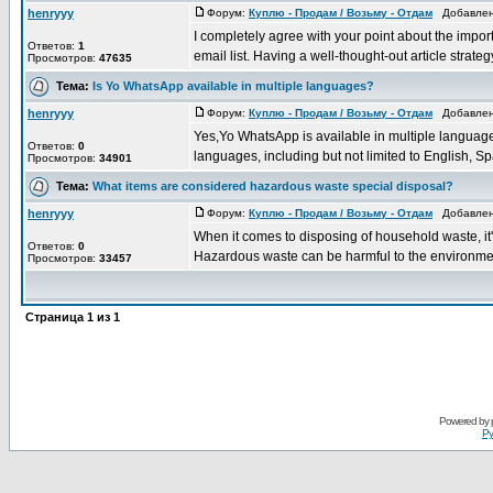
henryyy
Форум:
Куплю - Продам / Возьму - Отдам
Добавлено
I completely agree with your point about the impor
Ответов:
1
email list. Having a well-thought-out article strategy 
Просмотров:
47635
Тема:
Is Yo WhatsApp available in multiple languages?
henryyy
Форум:
Куплю - Продам / Возьму - Отдам
Добавлено
Yes,Yo WhatsApp is available in multiple languages
Ответов:
0
languages, including but not limited to English, Spa
Просмотров:
34901
Тема:
What items are considered hazardous waste special disposal?
henryyy
Форум:
Куплю - Продам / Возьму - Отдам
Добавлено
When it comes to disposing of household waste, it
Ответов:
0
Hazardous waste can be harmful to the environme
Просмотров:
33457
Страница
1
из
1
Powered by
Ру