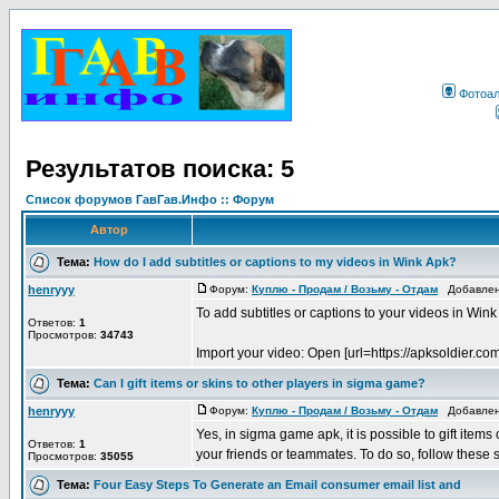
Фотоа
Результатов поиска: 5
Список форумов ГавГав.Инфо :: Форум
Автор
Тема:
How do I add subtitles or captions to my videos in Wink Apk?
henryyy
Форум:
Куплю - Продам / Возьму - Отдам
Добавлено
To add subtitles or captions to your videos in Wink
Ответов:
1
Просмотров:
34743
Import your video: Open [url=https://apksoldier.co
Тема:
Can I gift items or skins to other players in sigma game?
henryyy
Форум:
Куплю - Продам / Возьму - Отдам
Добавлено
Yes, in sigma game apk, it is possible to gift items
Ответов:
1
your friends or teammates. To do so, follow these s 
Просмотров:
35055
Тема:
Four Easy Steps To Generate an Email consumer email list and