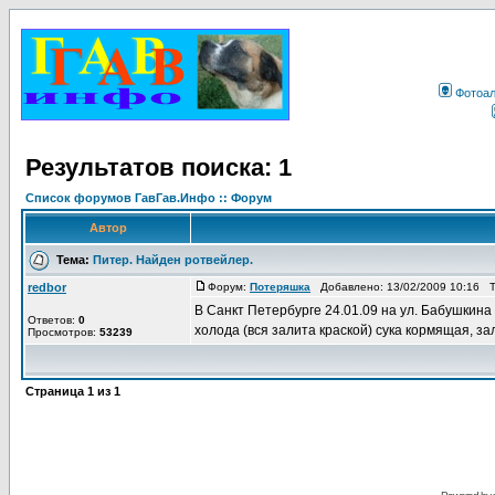
Фотоа
Результатов поиска: 1
Список форумов ГавГав.Инфо :: Форум
Автор
Тема:
Питер. Найден ротвейлер.
redbor
Форум:
Потеряшка
Добавлено: 13/02/2009 10:16 
В Санкт Петербурге 24.01.09 на ул. Бабушкина
Ответов:
0
холода (вся залита краской) сука кормящая, за
Просмотров:
53239
Страница
1
из
1