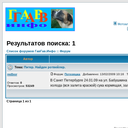
Фотоа
Результатов поиска: 1
Список форумов ГавГав.Инфо :: Форум
Автор
Тема:
Питер. Найден ротвейлер.
redbor
Форум:
Потеряшка
Добавлено: 13/02/2009 10:16 
В Санкт Петербурге 24.01.09 на ул. Бабушкина
Ответов:
0
холода (вся залита краской) сука кормящая, за
Просмотров:
53249
Страница
1
из
1