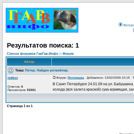
Фотоа
Результатов поиска: 1
Список форумов ГавГав.Инфо :: Форум
Автор
Тема:
Питер. Найден ротвейлер.
redbor
Форум:
Потеряшка
Добавлено: 13/02/2009 10:16 
В Санкт Петербурге 24.01.09 на ул. Бабушкина
Ответов:
0
холода (вся залита краской) сука кормящая, за
Просмотров:
53301
Страница
1
из
1