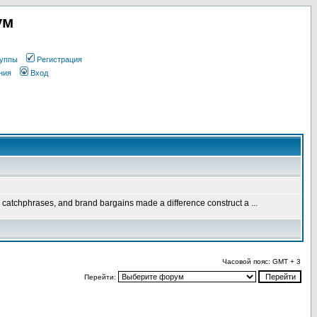
ум
уппы
Регистрация
ния
Вход
s, catchphrases, and brand bargains made a difference construct a ...
Часовой пояс: GMT + 3
Перейти: