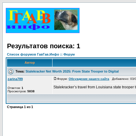
Результатов поиска: 1
Список форумов ГавГав.Инфо :: Форум
Автор
Тема:
Stalekracker Net Worth 2025: From State Trooper to Digital
zarina789
Форум:
Обсуждение нашего сайта
Добавлено: 03/0
Stalekracker’s travel from Louisiana state trooper 
Ответов:
1
Просмотров:
5838
Страница
1
из
1