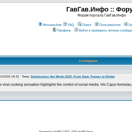
ГавГав.Инфо :: Фор
Форум портала ГавГав.Инфо
Фотоальбом
FAQ
Поиск
Пользователи
Гр
Профиль
Войти и проверить личные сообще
Сообщение
1/2026 19:32 Тема:
Stalekracker Net Worth 2025: From State Trooper to Digital
to viral cooking sensation highlights the control of social media. His Cajun formula
Powered by
phpBB
© 2001, 2005 phpBB Group