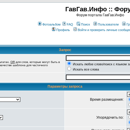
ГавГав.Инфо :: Фор
Форум портала ГавГав.Инфо
Фотоальбом
FAQ
Поиск
Пользователи
Гр
Профиль
Войти и проверить личные сообще
Запрос
ьтатах,
OR
для слов, которые могут быть в
Искать любое слово/поиск с языком з
 качестве шаблона для частичного
Искать все слова
Параметры запроса
Время размещения:
Упорядочить по: