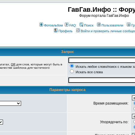
ГавГав.Инфо :: Фор
Форум портала ГавГав.Инфо
Фотоальбом
FAQ
Поиск
Пользователи
Гр
Профиль
Войти и проверить личные сообще
Запрос
ьтатах,
OR
для слов, которые могут быть в
Искать любое слово/поиск с языком з
 качестве шаблона для частичного
Искать все слова
Параметры запроса
Время размещения:
Упорядочить по: