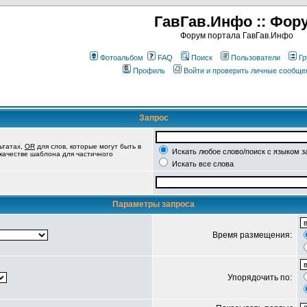
ГавГав.Инфо :: Фор
Форум портала ГавГав.Инфо
Фотоальбом
FAQ
Поиск
Пользователи
Гр
Профиль
Войти и проверить личные сообще
Запрос
ьтатах,
OR
для слов, которые могут быть в
Искать любое слово/поиск с языком з
 качестве шаблона для частичного
Искать все слова
Параметры запроса
Время размещения:
Упорядочить по: