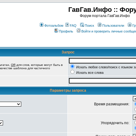
ГавГав.Инфо :: Фор
Форум портала ГавГав.Инфо
Фотоальбом
FAQ
Поиск
Пользователи
Гр
Профиль
Войти и проверить личные сообще
Запрос
ьтатах,
OR
для слов, которые могут быть в
Искать любое слово/поиск с языком з
 качестве шаблона для частичного
Искать все слова
Параметры запроса
Время размещения:
Упорядочить по: