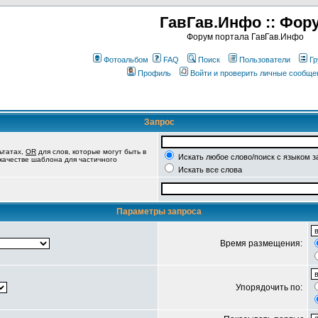
ГавГав.Инфо :: Фор
Форум портала ГавГав.Инфо
Фотоальбом
FAQ
Поиск
Пользователи
Гр
Профиль
Войти и проверить личные сообще
Запрос
ьтатах,
OR
для слов, которые могут быть в
Искать любое слово/поиск с языком з
 качестве шаблона для частичного
Искать все слова
Параметры запроса
Время размещения:
Упорядочить по: