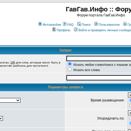
ГавГав.Инфо :: Фор
Форум портала ГавГав.Инфо
Фотоальбом
FAQ
Поиск
Пользователи
Гр
Профиль
Войти и проверить личные сообще
Запрос
ьтатах,
OR
для слов, которые могут быть в
Искать любое слово/поиск с языком з
 качестве шаблона для частичного
Искать все слова
Параметры запроса
Время размещения:
Упорядочить по: